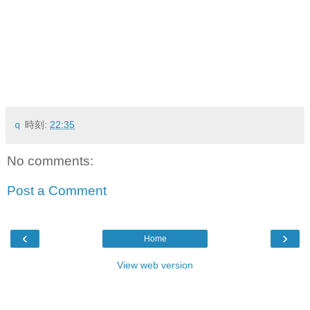
ｑ
時刻:
22:35
No comments:
Post a Comment
‹
›
Home
View web version