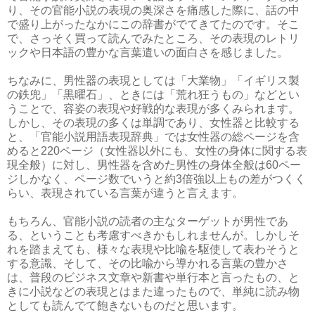
り、その官能小説の表現の奥深さを痛感した際に、話の中
で盛り上がったなかにこの辞書がでてきてたのです。そこ
で、さっそく買って読んでみたところ、その表現のレトリ
ックや日本語の豊かな言葉遣いの面白さを感じました。
ちなみに、男性器の表現としては「大業物」「イギリス製
の鉄兜」「黒曜石」、ときには「荒れ狂うもの」などとい
うことで、容姿の表現や好戦的な表現が多くみられます。
しかし、その表現の多くは単調であり、女性器と比較する
と、「官能小説用語表現辞典」では女性器の総ページを含
めると220ページ（女性器以外にも、女性の身体に関する表
現全般）に対し、男性器を含めた男性の身体全般は60ペー
ジしかなく、ページ数でいうと約3倍強以上もの差がつくく
らい、表現されている言葉が違うと言えます。
もちろん、官能小説の読者の主なターゲットが男性であ
る、ということも考慮すべきかもしれませんが。しかしそ
れを踏まえても、様々な表現や比喩を駆使して表わそうと
する意識、そして、その比喩から導かれる言葉の豊かさ
は、普段のビジネス文章や新書や単行本と言ったもの、と
きに小説などの表現とはまた違ったもので、単純に読み物
としても読んでて飽きないものだと思います。