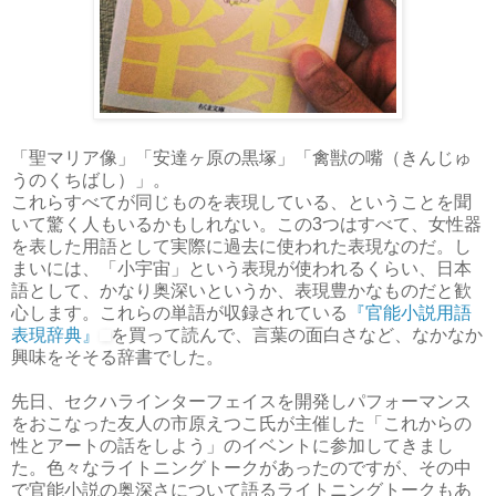
「聖マリア像」「安達ヶ原の黒塚」「禽獣の嘴（きんじゅ
うのくちばし）」。
これらすべてが同じものを表現している、ということを聞
いて驚く人もいるかもしれない。この3つはすべて、女性器
を表した用語として実際に過去に使われた表現なのだ。し
まいには、「小宇宙」という表現が使われるくらい、日本
語として、かなり奥深いというか、表現豊かなものだと歓
心します。これらの単語が収録されている
『官能小説用語
表現辞典』
を買って読んで、言葉の面白さなど、なかなか
興味をそそる辞書でした。
先日、セクハラインターフェイスを開発しパフォーマンス
をおこなった友人の市原えつこ氏が主催した「これからの
性とアートの話をしよう」のイベントに参加してきまし
た。色々なライトニングトークがあったのですが、その中
で官能小説の奥深さについて語るライトニングトークもあ