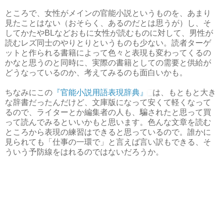
ところで、女性がメインの官能小説というものを、あまり
見たことはない（おそらく、あるのだとは思うが）し、そ
してかたやBLなどおもに女性が読むものに対して、男性が
読むレズ同士のやりとりというものも少ない。読者ターゲ
ットと作られる書籍によって色々と表現も変わってくるの
かなと思うのと同時に、実際の書籍としての需要と供給が
どうなっているのか、考えてみるのも面白いかも。
ちなみにこの
『官能小説用語表現辞典』
は、もともと大き
な辞書だったんだけど、文庫版になって安くて軽くなって
るので、ライターとか編集者の人も、騙されたと思って買
って読んでみるといいかもと思います。色んな文章を読む
ところから表現の練習はできると思っているので。誰かに
見られても「仕事の一環で」と言えば言い訳もできる、そ
ういう予防線をはれるのではないだろうか。